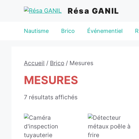
Aller
Résa GANIL
au
contenu
Nautisme
Brico
Événementiel
R
Accueil
/
Brico
/ Mesures
MESURES
7 résultats affichés