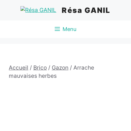
Aller
Résa GANIL
au
contenu
Menu
Accueil
/
Brico
/
Gazon
/ Arrache
mauvaises herbes