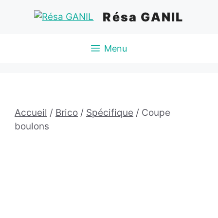
Aller
Résa GANIL
au
contenu
Menu
Accueil
/
Brico
/
Spécifique
/ Coupe
boulons