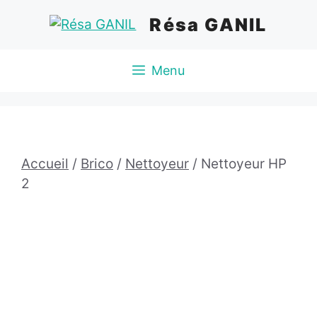
Aller
Résa GANIL
au
contenu
Menu
Accueil
/
Brico
/
Nettoyeur
/ Nettoyeur HP
2