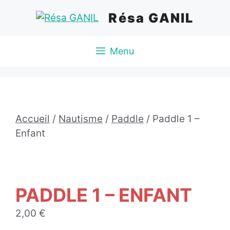
Aller
Résa GANIL
au
contenu
Menu
Accueil
/
Nautisme
/
Paddle
/ Paddle 1 –
Enfant
PADDLE 1 – ENFANT
2,00
€