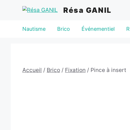
Aller
Résa GANIL
au
contenu
Nautisme
Brico
Événementiel
R
Accueil
/
Brico
/
Fixation
/ Pince à insert