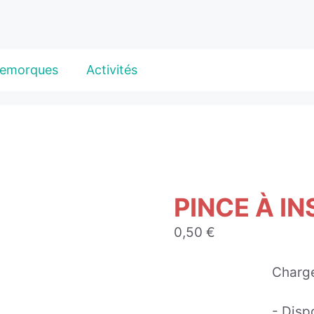
emorques
Activités
PINCE À I
0,50
€
Charge
- Disp