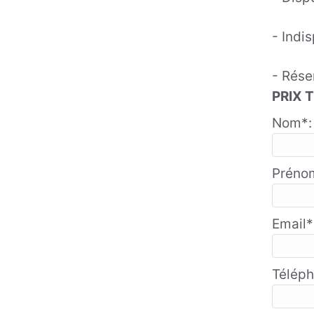
- Indi
- Rése
PRIX 
Nom*:
Préno
Email*
Téléph