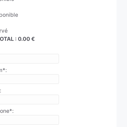
sponible
rvé
TOTAL :
0.00
€
m*:
:
one*: