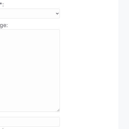
*:
ge: