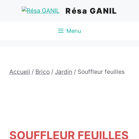
Aller
Résa GANIL
au
contenu
Menu
Accueil
/
Brico
/
Jardin
/ Souffleur feuilles
SOUFFLEUR FEUILLES