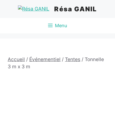
Aller
Résa GANIL
au
contenu
Menu
Accueil
/
Événementiel
/
Tentes
/ Tonnelle
3 m x 3 m