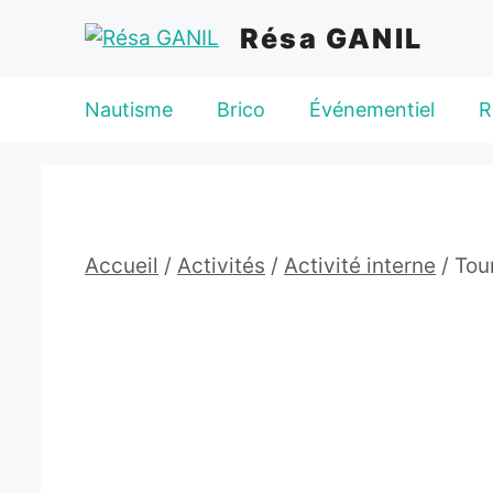
Aller
Résa GANIL
au
contenu
Nautisme
Brico
Événementiel
R
Accueil
/
Activités
/
Activité interne
/ Tou