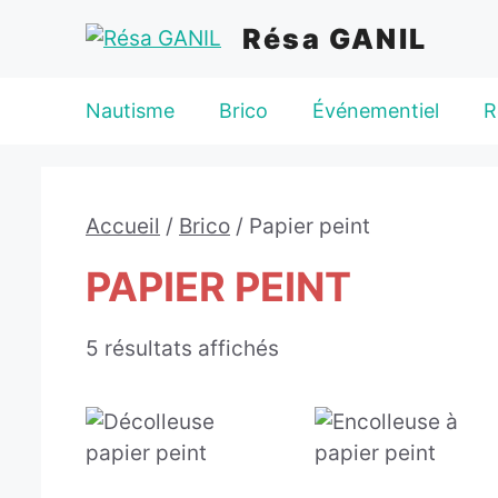
Aller
Résa GANIL
au
contenu
Nautisme
Brico
Événementiel
R
Accueil
/
Brico
/ Papier peint
PAPIER PEINT
5 résultats affichés