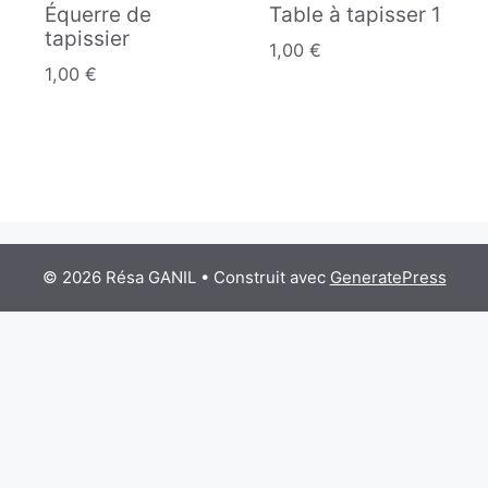
Équerre de
Table à tapisser 1
tapissier
1,00
€
1,00
€
© 2026 Résa GANIL
• Construit avec
GeneratePress