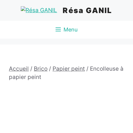
Aller
Résa GANIL
au
contenu
Menu
Accueil
/
Brico
/
Papier peint
/ Encolleuse à
papier peint