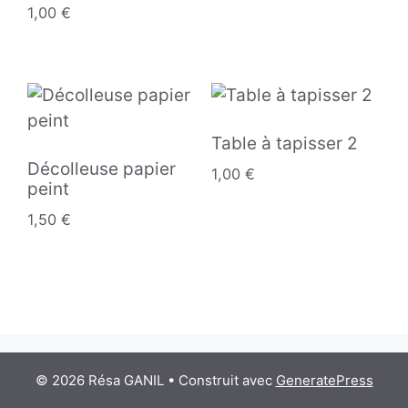
1,00
€
Table à tapisser 2
Décolleuse papier
1,00
€
peint
1,50
€
© 2026 Résa GANIL
• Construit avec
GeneratePress