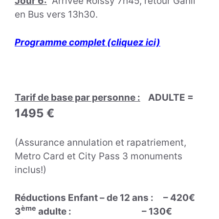
Jour 6:
Arrivée Roissy 7h45, retour Ganil
en Bus vers 13h30.
Programme complet (cliquez ici)
Tarif de base par personne :
ADULTE =
1495
€
(Assurance annulation et rapatriement,
Metro Card et City Pass 3 monuments
inclus!)
Réductions Enfant – de 12 ans :
– 420€
ème
3
adulte :
– 130€