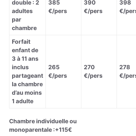
double : 2
385
390
398
adultes
€/pers
€/pers
€/per
par
chambre
Forfait
enfant de
3 à 11 ans
inclus
265
270
278
partageant
€/pers
€/pers
€/per
la chambre
d’au moins
1 adulte
Chambre individuelle ou
monoparentale :+115€