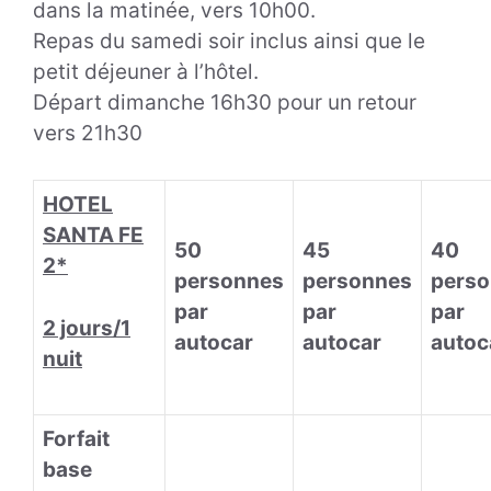
dans la matinée, vers 10h00.
Repas du samedi soir inclus ainsi que le
petit déjeuner à l’hôtel.
Départ dimanche 16h30 pour un retour
vers 21h30
HOTEL
SANTA FE
50
45
40
2*
personnes
personnes
pers
par
par
par
2 jours/1
autocar
autocar
autoc
nuit
Forfait
base