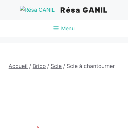
Aller
Résa GANIL
au
contenu
Menu
Accueil
/
Brico
/
Scie
/ Scie à chantourner