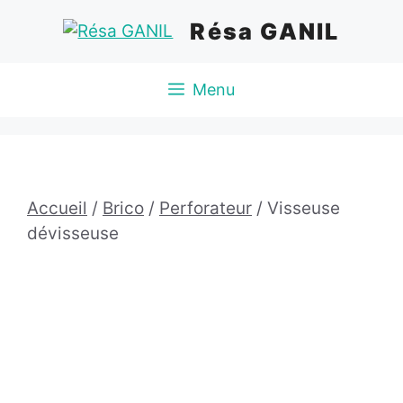
Aller
Résa GANIL
au
contenu
Menu
Accueil
/
Brico
/
Perforateur
/ Visseuse
dévisseuse