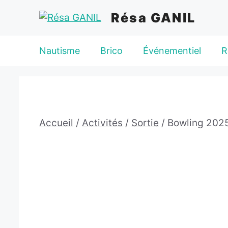
Aller
Résa GANIL
au
contenu
Nautisme
Brico
Événementiel
R
Accueil
/
Activités
/
Sortie
/ Bowling 202